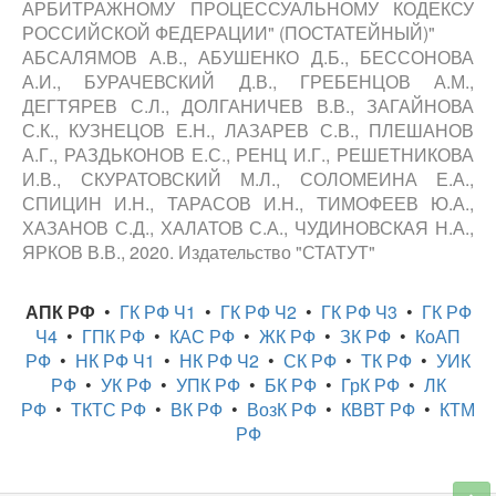
АРБИТРАЖНОМУ ПРОЦЕССУАЛЬНОМУ КОДЕКСУ
РОССИЙСКОЙ ФЕДЕРАЦИИ" (ПОСТАТЕЙНЫЙ)"
АБСАЛЯМОВ А.В., АБУШЕНКО Д.Б., БЕССОНОВА
А.И., БУРАЧЕВСКИЙ Д.В., ГРЕБЕНЦОВ А.М.,
ДЕГТЯРЕВ С.Л., ДОЛГАНИЧЕВ В.В., ЗАГАЙНОВА
С.К., КУЗНЕЦОВ Е.Н., ЛАЗАРЕВ С.В., ПЛЕШАНОВ
А.Г., РАЗДЬКОНОВ Е.С., РЕНЦ И.Г., РЕШЕТНИКОВА
И.В., СКУРАТОВСКИЙ М.Л., СОЛОМЕИНА Е.А.,
СПИЦИН И.Н., ТАРАСОВ И.Н., ТИМОФЕЕВ Ю.А.,
ХАЗАНОВ С.Д., ХАЛАТОВ С.А., ЧУДИНОВСКАЯ Н.А.,
ЯРКОВ В.В., 2020. Издательство "СТАТУТ"
АПК РФ
•
ГК РФ Ч1
•
ГК РФ Ч2
•
ГК РФ Ч3
•
ГК РФ
Ч4
•
ГПК РФ
•
КАС РФ
•
ЖК РФ
•
ЗК РФ
•
КоАП
РФ
•
НК РФ Ч1
•
НК РФ Ч2
•
СК РФ
•
ТК РФ
•
УИК
РФ
•
УК РФ
•
УПК РФ
•
БК РФ
•
ГрК РФ
•
ЛК
РФ
•
ТКТС РФ
•
ВК РФ
•
ВозК РФ
•
КВВТ РФ
•
КТМ
РФ