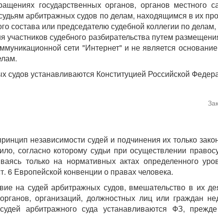
ащениях государственных органов, органов местного са
судьям арбитражных судов по делам, находящимся в их пр
ого состава или председателю судебной коллегии по делам
ия участников судебного разбирательства путем размещен
ммуникационной сети "Интернет" и не является основани
елам.
ых судов устанавливаются Конституцией Российской Федер
За
 принцип независимости судей и подчинения их только зако
ило, согласно которому судьи при осуществлении право
ываясь только на нормативных актах определенного ур
т. 6 Европейской конвенции о правах человека.
вие на судей арбитражных судов, вмешательство в их де
органов, организаций, должностных лиц или граждан не
и судей арбитражного суда устанавливаются ФЗ, прежде