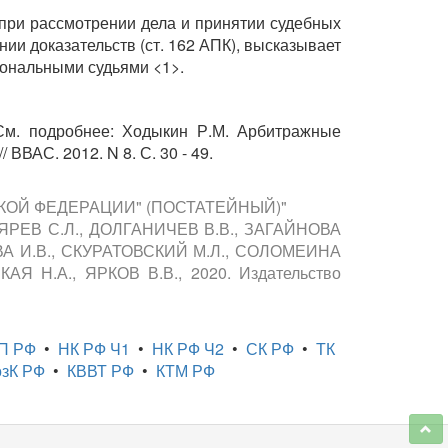
 при рассмотрении дела и принятии судебных
и доказательств (ст. 162 АПК), высказывает
иональными судьями <1>.
См. подробнее: Ходыкин Р.М. Арбитражные
ВАС. 2012. N 8. С. 30 - 49.
СКОЙ ФЕДЕРАЦИИ" (ПОСТАТЕЙНЫЙ)"
ЯРЕВ С.Л., ДОЛГАНИЧЕВ В.В., ЗАГАЙНОВА
ОВА И.В., СКУРАТОВСКИЙ М.Л., СОЛОМЕИНА
Я Н.А., ЯРКОВ В.В., 2020. Издательство
П РФ
•
НК РФ Ч1
•
НК РФ Ч2
•
СК РФ
•
ТК
зК РФ
•
КВВТ РФ
•
КТМ РФ