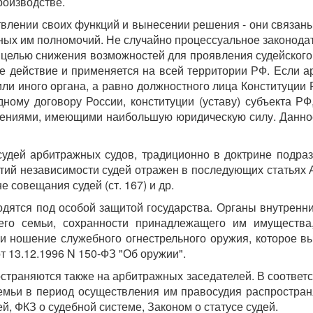
роизводстве.
твлении своих функций и вынесении решения - они связан
ых им полномочий. Не случайно процессуальное законодат
 целью снижения возможностей для проявления судейского у
е действие и применяется на всей территории РФ. Если а
 или иного органа, а равно должностного лица Конституци
ому договору России, конституции (уставу) субъекта РФ,
ениями, имеющими наибольшую юридическую силу. Данное 
судей арбитражных судов, традиционно в доктрине подра
ий независимости судей отражен в последующих статьях АП
йне совещания судей (ст. 167) и др.
одятся под особой защитой государства. Органы внутрен
 его семьи, сохранности принадлежащего им имущества,
и ношение служебного огнестрельного оружия, которое в
 13.12.1996 N 150-ФЗ "Об оружии".
страняются также на арбитражных заседателей. В соответс
семьи в период осуществления им правосудия распростран
й, ФКЗ о судебной системе, Законом о статусе судей.