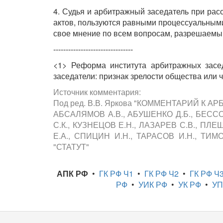
4. Судья и арбитражный заседатель при рас
актов, пользуются равными процессуальными
свое мнение по всем вопросам, разрешаемым
--------------------------------
<1> Реформа института арбитражных засе
заседатели: признак зрелости общества или ч
Источник комментария:
Под ред. В.В. Яркова "КОММЕНТАРИЙ 
АБСАЛЯМОВ А.В., АБУШЕНКО Д.Б., БЕССО
С.К., КУЗНЕЦОВ Е.Н., ЛАЗАРЕВ С.В., ПЛ
Е.А., СПИЦИН И.Н., ТАРАСОВ И.Н., ТИМО
"СТАТУТ"
АПК РФ
•
ГК РФ Ч1
•
ГК РФ Ч2
•
ГК РФ Ч
РФ
•
УИК РФ
•
УК РФ
•
УП