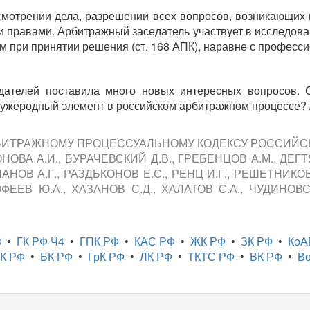
смотрении дела, разрешении всех вопросов, возникающих
 правами. Арбитражный заседатель участвует в исследовани
 при принятии решения (ст. 168 АПК), наравне с професс
дателей поставила много новых интересных вопросов. 
ужеродный элемент в российском арбитражном процессе? // В
К АРБИТРАЖНОМУ ПРОЦЕССУАЛЬНОМУ КОДЕКСУ РОССИЙ
НОВА А.И., БУРАЧЕВСКИЙ Д.В., ГРЕБЕНЦОВ А.М., ДЕГТ
ЕШАНОВ А.Г., РАЗДЬКОНОВ Е.С., РЕНЦ И.Г., РЕШЕТНИК
ФЕЕВ Ю.А., ХАЗАНОВ С.Д., ХАЛАТОВ С.А., ЧУДИНОВСКА
3
•
ГК РФ Ч4
•
ГПК РФ
•
КАС РФ
•
ЖК РФ
•
ЗК РФ
•
КоА
К РФ
•
БК РФ
•
ГрК РФ
•
ЛК РФ
•
ТКТС РФ
•
ВК РФ
•
Во