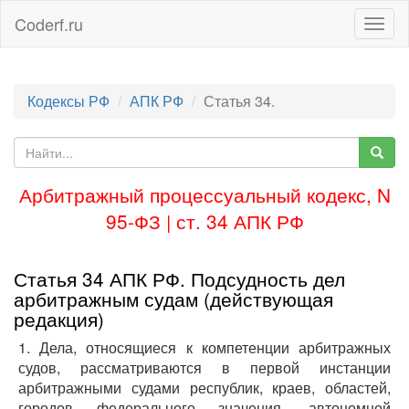
Coderf.ru
Togg
navig
Кодексы РФ
АПК РФ
Статья 34.
Арбитражный процессуальный кодекс, N
95-ФЗ | ст. 34 АПК РФ
Статья 34 АПК РФ. Подсудность дел
арбитражным судам (действующая
редакция)
1. Дела, относящиеся к компетенции арбитражных
судов, рассматриваются в первой инстанции
арбитражными судами республик, краев, областей,
городов федерального значения, автономной