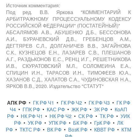
Источник комментария:
Под ред. В.В. Яркова "КОММЕНТАРИЙ К
АРБИТРАЖНОМУ ПРОЦЕССУАЛЬНОМУ КОДЕКСУ
РОССИЙСКОЙ ФЕДЕРАЦИИ" (ПОСТАТЕЙНЫЙ)"
АБСАЛЯМОВ А.В., АБУШЕНКО Д.Б., БЕССОНОВА
А.И., БУРАЧЕВСКИЙ Д.В., ГРЕБЕНЦОВ А.М.,
ДЕГТЯРЕВ С.Л., ДОЛГАНИЧЕВ В.В., ЗАГАЙНОВА
С.К., КУЗНЕЦОВ Е.Н., ЛАЗАРЕВ С.В., ПЛЕШАНОВ
А.Г., РАЗДЬКОНОВ Е.С., РЕНЦ И.Г., РЕШЕТНИКОВА
И.В., СКУРАТОВСКИЙ М.Л., СОЛОМЕИНА Е.А.,
СПИЦИН И.Н., ТАРАСОВ И.Н., ТИМОФЕЕВ Ю.А.,
ХАЗАНОВ С.Д., ХАЛАТОВ С.А., ЧУДИНОВСКАЯ Н.А.,
ЯРКОВ В.В., 2020. Издательство "СТАТУТ"
АПК РФ
•
ГК РФ Ч1
•
ГК РФ Ч2
•
ГК РФ Ч3
•
ГК РФ
Ч4
•
ГПК РФ
•
КАС РФ
•
ЖК РФ
•
ЗК РФ
•
КоАП
РФ
•
НК РФ Ч1
•
НК РФ Ч2
•
СК РФ
•
ТК РФ
•
УИК
РФ
•
УК РФ
•
УПК РФ
•
БК РФ
•
ГрК РФ
•
ЛК
РФ
•
ТКТС РФ
•
ВК РФ
•
ВозК РФ
•
КВВТ РФ
•
КТМ
РФ