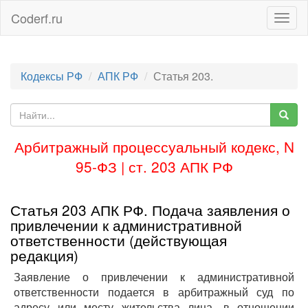
Coderf.ru
Togg
navig
Кодексы РФ
АПК РФ
Статья 203.
Арбитражный процессуальный кодекс, N
95-ФЗ | ст. 203 АПК РФ
Статья 203 АПК РФ. Подача заявления о
привлечении к административной
ответственности (действующая
редакция)
Заявление о привлечении к административной
ответственности подается в арбитражный суд по
адресу или месту жительства лица, в отношении