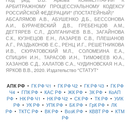
АРБИТРАЖНОМУ ПРОЦЕССУАЛЬНОМУ КОДЕКСУ
РОССИЙСКОЙ ФЕДЕРАЦИИ" (ПОСТАТЕЙНЫЙ)"
АБСАЛЯМОВ А.В., АБУШЕНКО Д.Б., БЕССОНОВА
А.И., БУРАЧЕВСКИЙ Д.В., ГРЕБЕНЦОВ А.М.,
ДЕГТЯРЕВ С.Л., ДОЛГАНИЧЕВ В.В., ЗАГАЙНОВА
С.К., КУЗНЕЦОВ Е.Н., ЛАЗАРЕВ С.В., ПЛЕШАНОВ
А.Г., РАЗДЬКОНОВ Е.С., РЕНЦ И.Г., РЕШЕТНИКОВА
И.В., СКУРАТОВСКИЙ М.Л., СОЛОМЕИНА Е.А.,
СПИЦИН И.Н., ТАРАСОВ И.Н., ТИМОФЕЕВ Ю.А.,
ХАЗАНОВ С.Д., ХАЛАТОВ С.А., ЧУДИНОВСКАЯ Н.А.,
ЯРКОВ В.В., 2020. Издательство "СТАТУТ"
АПК РФ
•
ГК РФ Ч1
•
ГК РФ Ч2
•
ГК РФ Ч3
•
ГК РФ
Ч4
•
ГПК РФ
•
КАС РФ
•
ЖК РФ
•
ЗК РФ
•
КоАП
РФ
•
НК РФ Ч1
•
НК РФ Ч2
•
СК РФ
•
ТК РФ
•
УИК
РФ
•
УК РФ
•
УПК РФ
•
БК РФ
•
ГрК РФ
•
ЛК
РФ
•
ТКТС РФ
•
ВК РФ
•
ВозК РФ
•
КВВТ РФ
•
КТМ
РФ