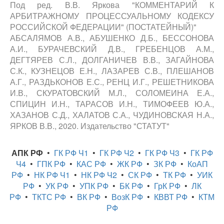
Под ред. В.В. Яркова "КОММЕНТАРИЙ К
АРБИТРАЖНОМУ ПРОЦЕССУАЛЬНОМУ КОДЕКСУ
РОССИЙСКОЙ ФЕДЕРАЦИИ" (ПОСТАТЕЙНЫЙ)"
АБСАЛЯМОВ А.В., АБУШЕНКО Д.Б., БЕССОНОВА
А.И., БУРАЧЕВСКИЙ Д.В., ГРЕБЕНЦОВ А.М.,
ДЕГТЯРЕВ С.Л., ДОЛГАНИЧЕВ В.В., ЗАГАЙНОВА
С.К., КУЗНЕЦОВ Е.Н., ЛАЗАРЕВ С.В., ПЛЕШАНОВ
А.Г., РАЗДЬКОНОВ Е.С., РЕНЦ И.Г., РЕШЕТНИКОВА
И.В., СКУРАТОВСКИЙ М.Л., СОЛОМЕИНА Е.А.,
СПИЦИН И.Н., ТАРАСОВ И.Н., ТИМОФЕЕВ Ю.А.,
ХАЗАНОВ С.Д., ХАЛАТОВ С.А., ЧУДИНОВСКАЯ Н.А.,
ЯРКОВ В.В., 2020. Издательство "СТАТУТ"
АПК РФ
•
ГК РФ Ч1
•
ГК РФ Ч2
•
ГК РФ Ч3
•
ГК РФ
Ч4
•
ГПК РФ
•
КАС РФ
•
ЖК РФ
•
ЗК РФ
•
КоАП
РФ
•
НК РФ Ч1
•
НК РФ Ч2
•
СК РФ
•
ТК РФ
•
УИК
РФ
•
УК РФ
•
УПК РФ
•
БК РФ
•
ГрК РФ
•
ЛК
РФ
•
ТКТС РФ
•
ВК РФ
•
ВозК РФ
•
КВВТ РФ
•
КТМ
РФ