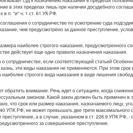
бязывает суд к назначению наказания в пределах половин
зание в этих пределах лишь при наличии досудебного согла
 п. "и" ч. 1 ст. 61 УК РФ.
соглашения о сотрудничестве по усмотрению суда подсудимом
казание, чем предусмотрено за данное преступление, усло
азмера наиболее строгого наказания, предусмотренного со
стве действует еще одно правило назначения наказания.
 о сотрудничестве, если соответствующей статьей Особен
азнь, эти виды наказания не применяются. При этом срок 
а наиболее строгого вида наказания в виде лишения своб
ет обратить внимание. Речь идет о ситуациях, когда сниже
ссуальным законом. Какой закон должен быть применен в э
казано, что срок или размер наказания, назначаемого лицу, 
 40 УПК РФ, не может превышать две трети максимального 
преступление, а в случае, указанном в ст. 226.9 УПК РФ, -
предусмотренного за совершенное преступление.