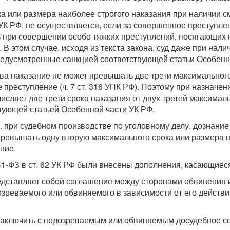
а или размера наиболее строгого наказания при наличии с
УК РФ, не осуществляется, если за совершенное преступл
ь при совершении особо тяжких преступлений, посягающих 
 В этом случае, исходя из текста закона, суд даже при на
редусмотренные санкцией соответствующей статьи Особенн
ва наказание не может превышать две трети максимального
 преступление (ч. 7 ст. 316 УПК РФ). Поэтому при назначе
 исчисляет две трети срока наказания от двух третей максима
вующей статьей Особенной части УК РФ.
т.е. при судебном производстве по уголовному делу, дознан
превышать одну вторую максимального срока или размера н
ние.
41-ФЗ в ст. 62 УК РФ были внесены дополнения, касающиес
едставляет собой соглашение между сторонами обвинения 
зреваемого или обвиняемого в зависимости от его действи
заключить с подозреваемым или обвиняемым досудебное со