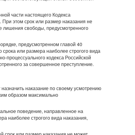
нной части настоящего Кодекса
 При этом срок или размер наказания не
де лишения свободы, предусмотренного
 порядке, предусмотренном главой 40
 срока или размера наиболее строгого вида
вно-процессуального кодекса Российской
мотренного за совершенное преступление.
у назначить наказание по своему усмотрению
аким образом максимально
инальное поведение, направленное на
ра наиболее строгого вида наказания,
ный срок или размер наказания не может