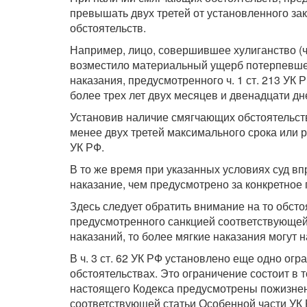
превышать двух третей от установленного за
обстоятельств.
Например, лицо, совершившее хулиганство (ч.
возместило материальный ущерб потерпевшем
наказания, предусмотренного ч. 1 ст. 213 УК
более трех лет двух месяцев и двенадцати д
Установив наличие смягчающих обстоятельств, п
менее двух третей максимального срока или 
УК РФ.
В то же время при указанных условиях суд вп
наказание, чем предусмотрено за конкретное 
Здесь следует обратить внимание на то обст
предусмотренного санкцией соответствующей 
наказаний, то более мягкие наказания могут 
В ч. 3 ст. 62 УК РФ установлено еще одно о
обстоятельствах. Это ограничение состоит в 
настоящего Кодекса предусмотрены пожизненн
соответствующей статьи Особенной части УК Р