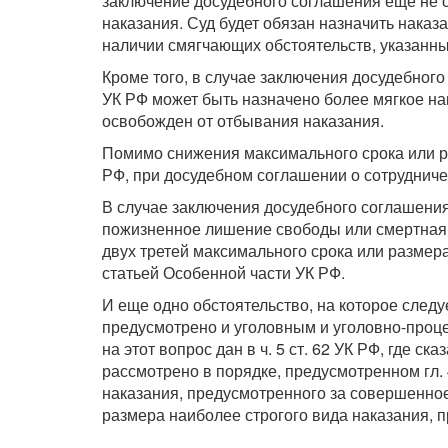
заключение досудебного соглашения еще не о
наказания. Суд будет обязан назначить нака
наличии смягчающих обстоятельств, указанных в
Кроме того, в случае заключения досудебного 
УК РФ может быть назначено более мягкое на
освобожден от отбывания наказания.
Помимо снижения максимального срока или р
РФ, при досудебном соглашении о сотрудниче
В случае заключения досудебного соглашения
пожизненное лишение свободы или смертная к
двух третей максимального срока или размер
статьей Особенной части УК РФ.
И еще одно обстоятельство, на которое следу
предусмотрено и уголовным и уголовно-проце
на этот вопрос дан в ч. 5 ст. 62 УК РФ, где с
рассмотрено в порядке, предусмотренном гл.
наказания, предусмотренного за совершенное 
размера наиболее строгого вида наказания, 