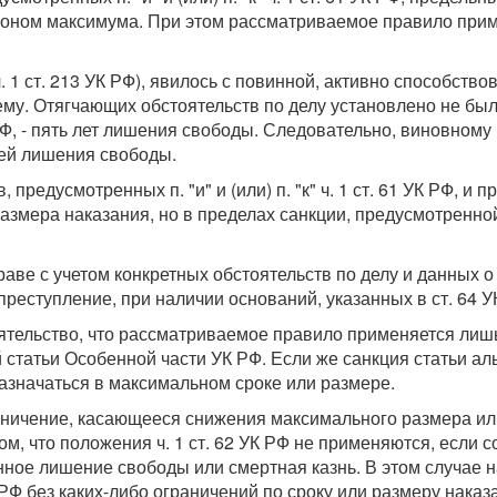
коном максимума. При этом рассматриваемое правило прим
 1 ст. 213 УК РФ), явилось с повинной, активно способств
у. Отягчающих обстоятельств по делу установлено не был
 РФ, - пять лет лишения свободы. Следовательно, виновному
ней лишения свободы.
редусмотренных п. "и" и (или) п. "к" ч. 1 ст. 61 УК РФ, и 
размера наказания, но в пределах санкции, предусмотренн
раве с учетом конкретных обстоятельств по делу и данных 
преступление, при наличии оснований, указанных в ст. 64 У
оятельство, что рассматриваемое правило применяется лишь
статьи Особенной части УК РФ. Если же санкция статьи ал
назначаться в максимальном сроке или размере.
граничение, касающееся снижения максимального размера и
том, что положения ч. 1 ст. 62 УК РФ не применяются, если
ое лишение свободы или смертная казнь. В этом случае н
Ф без каких-либо ограничений по сроку или размеру наказ