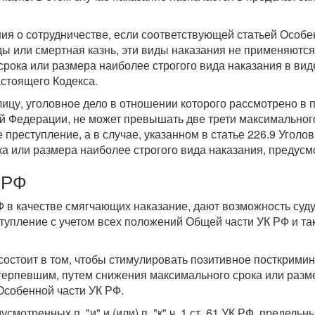
ния о сотрудничестве, если соответствующей статьей Особе
или смертная казнь, эти виды наказания не применяются.
срока или размера наиболее строгого вида наказания в ви
стоящего Кодекса.
лицу, уголовное дело в отношении которого рассмотрено в
й Федерации, не может превышать две трети максимального
преступление, а в случае, указанном в статье 226.9 Уголо
ка или размера наиболее строгого вида наказания, предус
 РФ
РФ в качестве смягчающих наказание, дают возможность суд
еступление с учетом всех положений Общей части УК РФ и т
 состоит в том, чтобы стимулировать позитивное посткрим
ерпевшим, путем снижения максимального срока или разме
Особенной части УК РФ.
мотренных п. "и" и (или) п. "к" ч. 1 ст. 61 УК РФ, предель