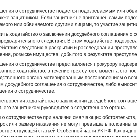
ашения о сотрудничестве подается подозреваемым или обв
также защитником. Если защитник не приглашен самим под
мого или обвиняемого другими лицами, то участие защитн
ть ходатайство о заключении досудебного соглашения о с
предварительного следствия. В этом ходатайстве подозрев
действия следствию в раскрытии и расследовании преступл
ения, розыске имущества, добытого в результате преступле
ашения о сотрудничестве представляется прокурору подоз
занное ходатайство, в течение трех суток с момента его по
едственного органа мотивированным постановлением о воз
 досудебного соглашения о сотрудничестве, либо выносит 
шения о сотрудничестве.
летворении ходатайства о заключении досудебного соглаше
его защитником руководителю следственного органа.
о сотрудничестве при наличии смягчающих обстоятельств, п
 срок или размер наказания не могут превышать половины 
оответствующей статьей Особенной части УК РФ. Как видно