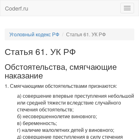
Coderf.ru
Togg
navig
Уголовный кодекс РФ
Статья 61. УК РФ
Статья 61. УК РФ
Обстоятельства, смягчающие
наказание
1. Смягчающими обстоятельствами признаются:
а) совершение впервые преступления небольшой
или средней тяжести вследствие случайного
стечения обстоятельств;
б) несовершеннолетие виновного;
в) беременность;
г) наличие малолетних детей у виновного;
д) совершение преступления в силу стечения