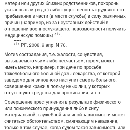
матери или других близких родственников, похороны
указанных лиц и др.) либо существенно затрудняют его
пребывание в части (в месте службы) в силу различных
причин (например, из-за неуставных действий в
отношении военнослужащего, невозможности получить
<1>
медицинскую помощь)
.
-----
<1>
РГ. 2008. 9 апр. N 76.
Мотив сострадания, т.е. жалости, сочувствия,
вызываемого чьим-либо несчастьем, горем, может
иметь место, например, при даче по просьбе
тяжелобольного большой дозы лекарства, от которой
заведомо для виновного наступит смерть больного,
совершении кражи в пользу иных лиц, у которых
отсутствуют средства для проживания, и т.п.
Совершение преступления в результате физического
или психического принуждения либо в силу
материальной, служебной или иной зависимости может
считаться обстоятельством, смягчающим наказание,
только в том случае, когда судом такая зависимость или