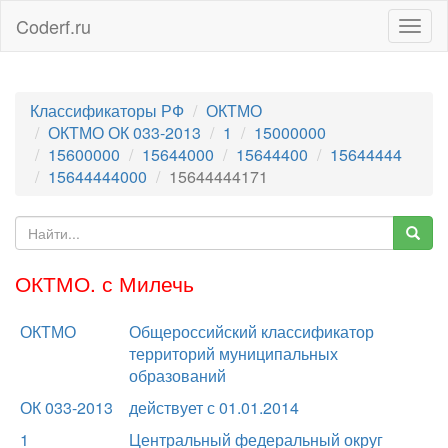
Coderf.ru
Togg
navig
Классификаторы РФ
ОКТМО
ОКТМО ОК 033-2013
1
15000000
15600000
15644000
15644400
15644444
15644444000
15644444171
ОКТМО. с Милечь
ОКТМО
Общероссийский классификатор
территорий муниципальных
образований
ОК 033-2013
действует с 01.01.2014
1
Центральный федеральный округ