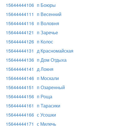
15644444106
п Боюры
15644444111
п Весенний
15644444116
п Воловня
15644444121
п Заречье
15644444126
п Колос
15644444131
д Красномайская
15644444136
п Дом Отдыха
15644444141
д Локня
15644444146
п Москали
15644444151
п Озаренный
15644444156
п Роща
15644444161
п Тарасики
15644444166
с Усошки
15644444171
с Милечь