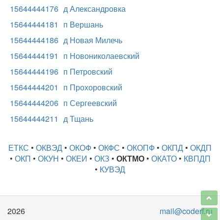
15644444176
д Александровка
15644444181
п Вершань
15644444186
д Новая Милечь
15644444191
п Новониколаевский
15644444196
п Петровский
15644444201
п Прохоровский
15644444206
п Сергеевский
15644444211
д Тщань
ЕТКС
•
ОКВЭД
•
ОКОФ
•
ОКФС
•
ОКОПФ
•
ОКПД
•
ОКДП
•
ОКП
•
ОКУН
•
ОКЕИ
•
ОКЗ
•
ОКТМО
•
ОКАТО
•
КВПДП
•
КУВЭД
2026
mail@coderf.ru