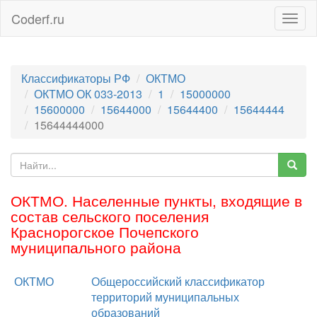
Coderf.ru
Togg
navig
Классификаторы РФ
ОКТМО
ОКТМО ОК 033-2013
1
15000000
15600000
15644000
15644400
15644444
15644444000
ОКТМО. Населенные пункты, входящие в
состав сельского поселения
Краснорогское Почепского
муниципального района
ОКТМО
Общероссийский классификатор
территорий муниципальных
образований