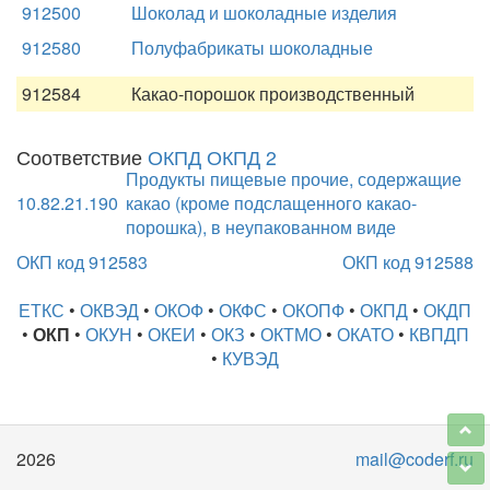
912500
Шоколад и шоколадные изделия
912580
Полуфабрикаты шоколадные
912584
Какао-порошок производственный
Соответствие
ОКПД ОКПД 2
Продукты пищевые прочие, содержащие
10.82.21.190
какао (кроме подслащенного какао-
порошка), в неупакованном виде
ОКП код 912583
ОКП код 912588
ЕТКС
•
ОКВЭД
•
ОКОФ
•
ОКФС
•
ОКОПФ
•
ОКПД
•
ОКДП
•
ОКП
•
ОКУН
•
ОКЕИ
•
ОКЗ
•
ОКТМО
•
ОКАТО
•
КВПДП
•
КУВЭД
2026
mail@coderf.ru