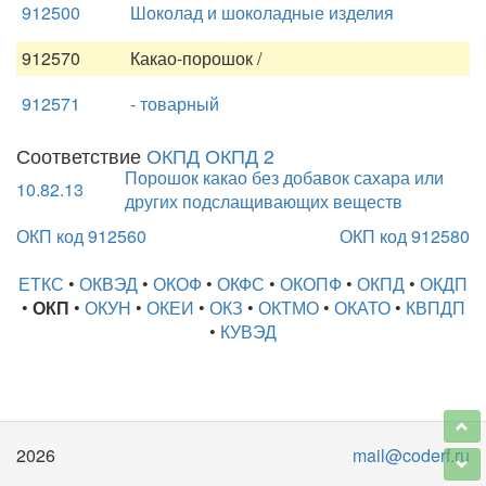
912500
Шоколад и шоколадные изделия
912570
Какао-порошок /
912571
- товарный
Соответствие
ОКПД ОКПД 2
Порошок какао без добавок сахара или
10.82.13
других подслащивающих веществ
ОКП код 912560
ОКП код 912580
ЕТКС
•
ОКВЭД
•
ОКОФ
•
ОКФС
•
ОКОПФ
•
ОКПД
•
ОКДП
•
ОКП
•
ОКУН
•
ОКЕИ
•
ОКЗ
•
ОКТМО
•
ОКАТО
•
КВПДП
•
КУВЭД
2026
mail@coderf.ru