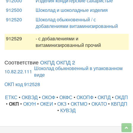
912000
Изделия кондитерские сахаристые
912500
Шоколад и шоколадные изделия
912520
Шоколад обыкновенный / с
добавлениями витаминизированный
912529
- с добавлениями и
витаминизированный прочий
Соответствие
ОКПД ОКПД 2
Шоколад обыкновенный в упакованном
10.82.22.111
виде
ОКП код 912528
ЕТКС
•
ОКВЭД
•
ОКОФ
•
ОКФС
•
ОКОПФ
•
ОКПД
•
ОКДП
•
ОКП
•
ОКУН
•
ОКЕИ
•
ОКЗ
•
ОКТМО
•
ОКАТО
•
КВПДП
•
КУВЭД