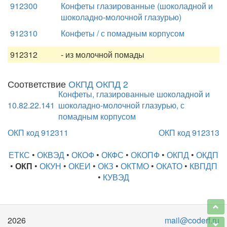
912300
Конфеты глазированные (шоколадной и
шоколадно-молочной глазурью)
912310
Конфеты / с помадным корпусом
912312
- из молочной помады
Соответствие
ОКПД ОКПД 2
Конфеты, глазированные шоколадной и
10.82.22.141
шоколадно-молочной глазурью, с
помадным корпусом
ОКП код 912311
ОКП код 912313
ЕТКС
•
ОКВЭД
•
ОКОФ
•
ОКФС
•
ОКОПФ
•
ОКПД
•
ОКДП
•
ОКП
•
ОКУН
•
ОКЕИ
•
ОКЗ
•
ОКТМО
•
ОКАТО
•
КВПДП
•
КУВЭД
2026
mail@coderf.ru