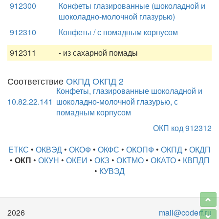
912300
Конфеты глазированные (шоколадной и
шоколадно-молочной глазурью)
912310
Конфеты / с помадным корпусом
912311
- из сахарной помады
Соответствие
ОКПД ОКПД 2
Конфеты, глазированные шоколадной и
10.82.22.141
шоколадно-молочной глазурью, с
помадным корпусом
ОКП код 912312
ЕТКС
•
ОКВЭД
•
ОКОФ
•
ОКФС
•
ОКОПФ
•
ОКПД
•
ОКДП
•
ОКП
•
ОКУН
•
ОКЕИ
•
ОКЗ
•
ОКТМО
•
ОКАТО
•
КВПДП
•
КУВЭД
2026
mail@coderf.ru