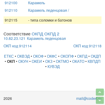
912100
Карамель
912110
Карамель леденцовая /
912115
- типа соломки и батонов
Соответствие
ОКПД ОКПД 2
10.82.23.121
Карамель леденцовая
ОКП код 912114
ОКП код 912118
ЕТКС
•
ОКВЭД
•
ОКОФ
•
ОКФС
•
ОКОПФ
•
ОКПД
•
ОКДП
•
ОКП
•
ОКУН
•
ОКЕИ
•
ОКЗ
•
ОКТМО
•
ОКАТО
•
КВПДП
•
КУВЭД
2026
mail@coderf.ru