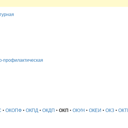
игурная
но-профилактическая
С
•
ОКОПФ
•
ОКПД
•
ОКДП
•
ОКП
•
ОКУН
•
ОКЕИ
•
ОКЗ
•
ОКТ