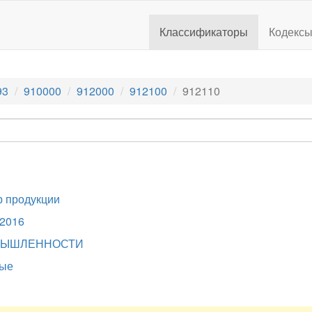
Классификаторы
Кодекс
93
910000
912000
912100
912110
 продукции
.2016
МЫШЛЕННОСТИ
тые