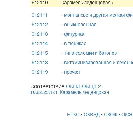
912110
Карамель леденцовая /
912111
- монпансье и другая мелкая ф
912112
- обыкновенная
912113
- фигурная
912114
- в тюбиках
912115
- типа соломки и батонов
912118
- витаминизированная и лечеб
912119
- прочая
Соответствие
ОКПД ОКПД 2
10.82.23.121
Карамель леденцовая
ЕТКС
•
ОКВЭД
•
ОКОФ
•
ОКФ