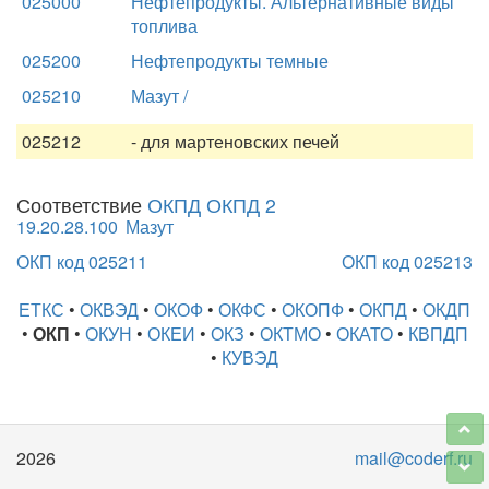
025000
Нефтепродукты. Альтернативные виды
топлива
025200
Нефтепродукты темные
025210
Мазут /
025212
- для мартеновских печей
Соответствие
ОКПД ОКПД 2
19.20.28.100
Мазут
ОКП код 025211
ОКП код 025213
ЕТКС
•
ОКВЭД
•
ОКОФ
•
ОКФС
•
ОКОПФ
•
ОКПД
•
ОКДП
•
ОКП
•
ОКУН
•
ОКЕИ
•
ОКЗ
•
ОКТМО
•
ОКАТО
•
КВПДП
•
КУВЭД
2026
mail@coderf.ru