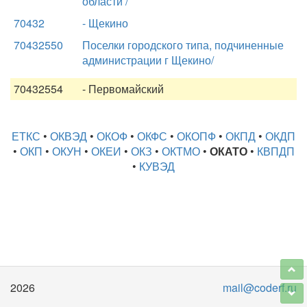
области /
70432
- Щекино
70432550
Поселки городского типа, подчиненные
администрации г Щекино/
70432554
- Первомайский
ЕТКС
•
ОКВЭД
•
ОКОФ
•
ОКФС
•
ОКОПФ
•
ОКПД
•
ОКДП
•
ОКП
•
ОКУН
•
ОКЕИ
•
ОКЗ
•
ОКТМО
•
ОКАТО
•
КВПДП
•
КУВЭД
2026
mail@coderf.ru