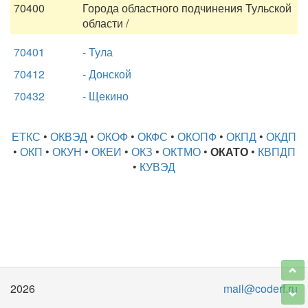
70400
Города областного подчинения Тульской
области /
70401
- Тула
70412
- Донской
70432
- Щекино
ЕТКС
•
ОКВЭД
•
ОКОФ
•
ОКФС
•
ОКОПФ
•
ОКПД
•
ОКДП
•
ОКП
•
ОКУН
•
ОКЕИ
•
ОКЗ
•
ОКТМО
•
ОКАТО
•
КВПДП
•
КУВЭД
2026
mail@coderf.ru