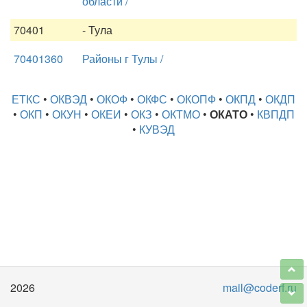
области /
70401
- Тула
70401360
Районы г Тулы /
ЕТКС
•
ОКВЭД
•
ОКОФ
•
ОКФС
•
ОКОПФ
•
ОКПД
•
ОКДП
•
ОКП
•
ОКУН
•
ОКЕИ
•
ОКЗ
•
ОКТМО
•
ОКАТО
•
КВПДП
•
КУВЭД
2026
mail@coderf.ru