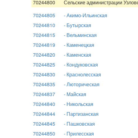
70244800
Сельские администрации Узловс
70244805
- Акимо-Ильинская
70244810
- Бутырская
70244815
- Вельминская
70244819
- Каменецкая
70244820
- Каменская
70244825
- Кондуковская
70244830
- Краснолесская
70244835
- Люторическая
70244837
- Майская
70244840
- Никольская
70244844
- Партизанская
70244845
- Пашковская
70244850
- Прилесская