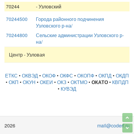
70244
- Узловский
70244500
Города районного подчинения
Узловского р-на/
70244800
Сельские администрации Узловского р-
на/
Центр - Узловая
ЕТКС
•
ОКВЭД
•
ОКОФ
•
ОКФС
•
ОКОПФ
•
ОКПД
•
ОКДП
•
ОКП
•
ОКУН
•
ОКЕИ
•
ОКЗ
•
ОКТМО
•
ОКАТО
•
КВПДП
•
КУВЭД
2026
mail@coderf.ru