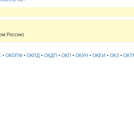
том России)
С
•
ОКОПФ
•
ОКПД
•
ОКДП
•
ОКП
•
ОКУН
•
ОКЕИ
•
ОКЗ
•
ОКТ