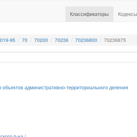
Классификаторы
Кодекс
019-95
70
70200
70236
70236800
70236875
 объектов административно-территориального деления
кого р-на /