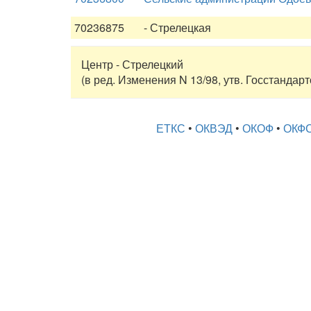
70236875
- Стрелецкая
Центр - Стрелецкий
(в ред. Изменения N 13/98, утв. Госстандар
ЕТКС
•
ОКВЭД
•
ОКОФ
•
ОКФ