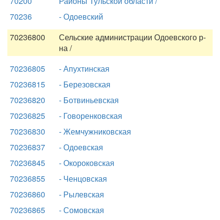
70200
Районы Тульской области /
70236
- Одоевский
70236800
Сельские администрации Одоевского р-
на /
70236805
- Апухтинская
70236815
- Березовская
70236820
- Ботвиньевская
70236825
- Говоренковская
70236830
- Жемчужниковская
70236837
- Одоевская
70236845
- Окороковская
70236855
- Ченцовская
70236860
- Рылевская
70236865
- Сомовская