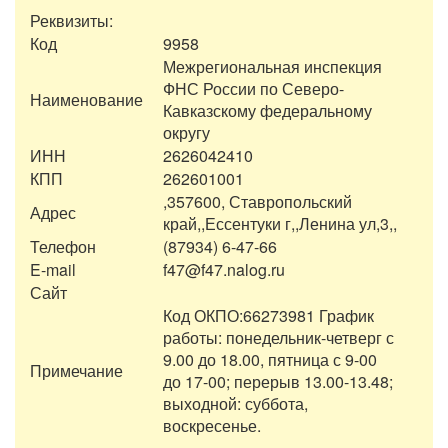
Реквизиты:
Код
9958
Межрегиональная инспекция
ФНС России по Северо-
Наименование
Кавказскому федеральному
округу
ИНН
2626042410
КПП
262601001
,357600, Ставропольский
Адрес
край,,Ессентуки г,,Ленина ул,3,,
Телефон
(87934) 6-47-66
E-mail
f47@f47.nalog.ru
Сайт
Код ОКПО:66273981 График
работы: понедельник-четверг с
9.00 до 18.00, пятница с 9-00
Примечание
до 17-00; перерыв 13.00-13.48;
выходной: суббота,
воскресенье.