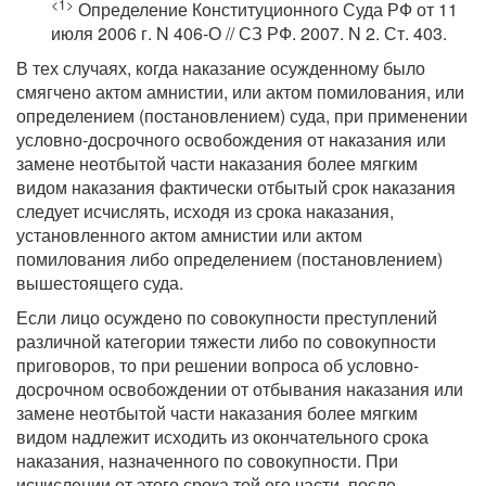
<1>
Определение Конституционного Суда РФ от 11
июля 2006 г. N 406-О // СЗ РФ. 2007. N 2. Ст. 403.
В тех случаях, когда наказание осужденному было
смягчено актом амнистии, или актом помилования, или
определением (постановлением) суда, при применении
условно-досрочного освобождения от наказания или
замене неотбытой части наказания более мягким
видом наказания фактически отбытый срок наказания
следует исчислять, исходя из срока наказания,
установленного актом амнистии или актом
помилования либо определением (постановлением)
вышестоящего суда.
Если лицо осуждено по совокупности преступлений
различной категории тяжести либо по совокупности
приговоров, то при решении вопроса об условно-
досрочном освобождении от отбывания наказания или
замене неотбытой части наказания более мягким
видом надлежит исходить из окончательного срока
наказания, назначенного по совокупности. При
исчислении от этого срока той его части, после