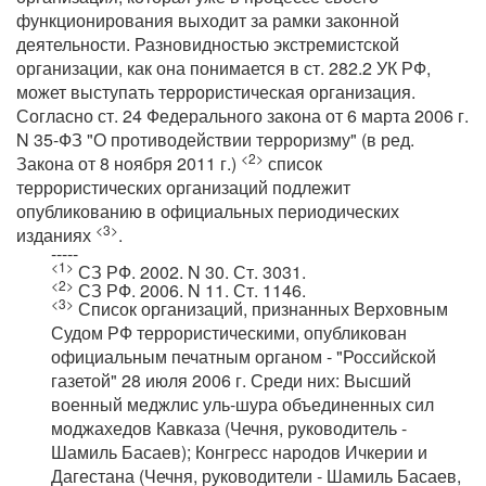
функционирования выходит за рамки законной
деятельности. Разновидностью экстремистской
организации, как она понимается в ст. 282.2 УК РФ,
может выступать террористическая организация.
Согласно ст. 24 Федерального закона от 6 марта 2006 г.
N 35-ФЗ "О противодействии терроризму" (в ред.
<2>
Закона от 8 ноября 2011 г.)
список
террористических организаций подлежит
опубликованию в официальных периодических
<3>
изданиях
.
-----
<1>
СЗ РФ. 2002. N 30. Ст. 3031.
<2>
СЗ РФ. 2006. N 11. Ст. 1146.
<3>
Список организаций, признанных Верховным
Судом РФ террористическими, опубликован
официальным печатным органом - "Российской
газетой" 28 июля 2006 г. Среди них: Высший
военный меджлис уль-шура объединенных сил
моджахедов Кавказа (Чечня, руководитель -
Шамиль Басаев); Конгресс народов Ичкерии и
Дагестана (Чечня, руководители - Шамиль Басаев,