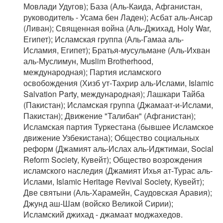
Мовлади Удугов); База (Аль-Каида, Афганистан,
руководитель - Усама бен Ладен); Асбат аль-Ансар
(Ливан); Священная война (Аль-Джихад, Holy War,
Египет); Исламская группа (Аль-Гамаа аль-
Исламия, Египет); Братья-мусульмане (Аль-Ихван
аль-Муслимун, Muslim Brotherhood,
международная); Партия исламского
освобождения (Хизб ут-Тахрир аль-Ислами, Islamic
Salvation Party, международная); Лашкари Тайба
(Пакистан); Исламская группа (Джамаат-и-Ислами,
Пакистан); Движение "Талибан" (Афганистан);
Исламская партия Туркестана (бывшее Исламское
движение Узбекистана); Общество социальных
реформ (Джамият аль-Ислах аль-Иджтимаи, Social
Reform Society, Кувейт); Общество возрождения
исламского наследия (Джамият Ихья ат-Турас аль-
Ислами, Islamic Heritage Revival Society, Кувейт);
Две святыни (Аль-Харамейн, Саудовская Аравия);
Джунд аш-Шам (войско Великой Сирии);
Исламский джихад - джамаат моджахедов.