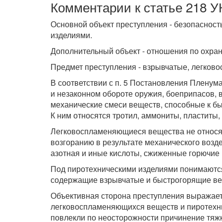
Комментарии к статье 218 У
Основной объект преступления - безопаснос
изделиями.
Дополнительный объект - отношения по охран
Предмет преступления - взрывчатые, легков
В соответствии с п. 5 Постановления Пленума
и незаконном обороте оружия, боеприпасов, 
механические смеси веществ, способные к б
К ним относятся тротил, аммониты, пластиты, 
Легковоспламеняющиеся вещества не относят
возгоранию в результате механического возде
азотная и иные кислоты, сжиженные горючие г
Под пиротехническими изделиями понимаются
содержащие взрывчатые и быстрогорящие вещ
Объективная сторона преступления выражаетс
легковоспламеняющихся веществ и пиротехнич
повлекли по неосторожности причинение тяжк