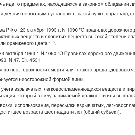
ечь идет о предметах, находящихся в законном обладании л
и деяния необходимо установить, какой пункт, параграф, с
а РФ от 23 октября 1993 г. N 1090 "О правилах дорожного 
ктивных веществ и ядовитых веществ высокой степени опа
<1>
или оранжевого цвета
.
октября 1993 г. N 1090 "О Правилах дорожного движения" (
3. N 47. Ст. 4531;
я по неосторожности смерти или тяжкого вреда здоровью ч
ризуется неосторожной формой вины.
 учета взрывчатых, легковоспламеняющихся веществ и пир
изации, который в силу занимаемой должности или выполн
возки, использования, пересылки взрывчатых, легковоспл
остигшее возраста шестнадцати лет (общий субъект).