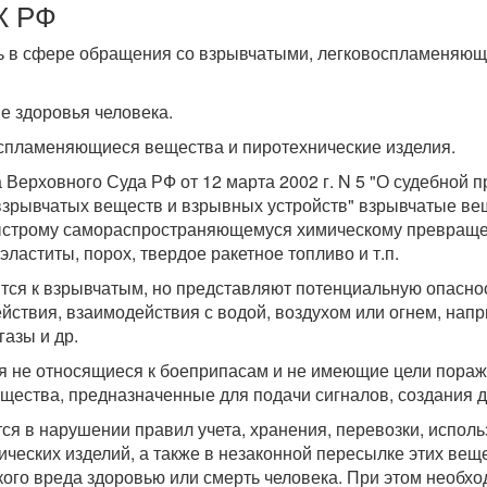
К РФ
ть в сфере обращения со взрывчатыми, легковоспламеняю
е здоровья человека.
оспламеняющиеся вещества и пиротехнические изделия.
 Верховного Суда РФ от 12 марта 2002 г. N 5 "О судебной 
взрывчатых веществ и взрывных устройств" взрывчатые вещ
ыстрому самораспространяющемуся химическому превращен
эластиты, порох, твердое ракетное топливо и т.п.
ся к взрывчатым, но представляют потенциальную опаснос
йствия, взаимодействия с водой, воздухом или огнем, напр
азы и др.
 не относящиеся к боеприпасам и не имеющие цели пораж
ества, предназначенные для подачи сигналов, создания 
я в нарушении правил учета, хранения, перевозки, испол
еских изделий, а также в незаконной пересылке этих вещес
ого вреда здоровью или смерть человека. При этом необхо