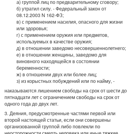
а) группой лиц по предварительному сговору;
б) утратил силу. - Федеральный закон от
08.12.2003 N 162-ФЗ;
в) с применением насилия, опасного для жизни
или здоровья;
г) с применением оружия или предметов,
используемых в качестве оружия;
д) в отношении заведомо несовершеннолетнего;
е) в отношении женщины, заведомо для
виновного находящейся в состоянии
беременности;
ж) в отношении двух или более лиц;
з) из корыстных побуждений или по найму, -
наказываются лишением свободы на срок от шести до
пятнадцати лет с ограничением свободы на срок от
одного года до двух лет.
3. Деяния, предусмотренные частями первой или
второй настоящей статьи, если они совершены
организованной группой либо повлекли по
неосторожности смерть человека или иные тяжкие