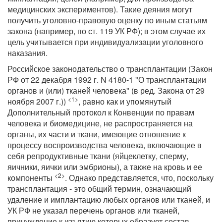
медицинских экспериментов). Такие деяния могут
получить уголовно-правовую оценку по иным статьям
закона (например, по ст. 119 УК РФ); в этом случае их
цель учитывается при индивидуализации уголовного
наказания.
Российское законодательство о трансплантации (Закон
РФ от 22 декабря 1992 г. N 4180-1 "О трансплантации
органов и (или) тканей человека" (в ред. Закона от 29
<1>
ноября 2007 г.))
, равно как и упомянутый
Дополнительный протокол к Конвенции по правам
человека и биомедицине, не распространяется на
органы, их части и ткани, имеющие отношение к
процессу воспроизводства человека, включающие в
себя репродуктивные ткани (яйцеклетку, сперму,
яичники, яички или эмбрионы), а также на кровь и ее
<2>
компоненты
. Однако представляется, что, поскольку
трансплантация - это общий термин, означающий
удаление и имплантацию любых органов или тканей, и
УК РФ не указал перечень органов или тканей,
принуждение к изъятию которых образует состав