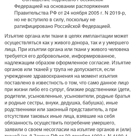
Федерацией на основании распоряжения
Правительства РФ от 24 ноября 2005 г. N 2019-р,
но не вступило в силу, поскольку не
ратифицировано Российской Федерацией.
Изъятие органа или ткани в целях имплантации может
осуществляться как у живого донора, так и у умершего
лица. При изъятии органа или ткани у живого человека
требуется его добровольное, информированное,
надлежащим образом оформленное согласие. Изъятие
органов или тканей у трупа не допускается, если
учреждение здравоохранения на момент изъятия
поставлено в известность о том, что само данное лицо
при жизни либо его супруг, близкие родственники (дети,
родители, усыновленные, усыновители, родные братья
и родные сестры, внуки, дедушка, бабушка), иные
родственники или законный представитель, а при
отсутствии таковых иные лица, взявшие на себя
обязанность осуществить погребение умершего,
заявили о своем несогласии на изъятие органов и (или)
тканей (ст. 8 Закона РФ от 22 декабря 1992 г. N 4180-1