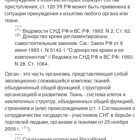
преступления, ст. 120 УК РФ может быть применена в
ситуации принуждения к изъятию любого органа или
ткани.
-----
<1>
Ведомости СНД РФ и ВС РФ. 1993. N 2. Ст. 62.
<2>
Донорство крови регламентировано
самостоятельным законом. См.: Закон РФ от 9
июня 1993 г. N 5142-1 "О донорстве крови и ее
компонентов" // Ведомости СНД РФ и ВС РФ. 1993.
N 28. Ст. 1064.
Орган - это часть организма, представляющая собой
эволюционно сложившийся комплекс тканей,
объединенный общей функцией, структурной
организацией и развитием. Ткань - система клеток и
неклеточных структур, объединенных общей функцией,
строением и (или) происхождением (ст. 1 Соглашения о
сотрудничестве государств - участников СНГ в борьбе с
торговлей людьми, органами и тканями от 25 ноября
<1>
2005 г.
).
-----
<1>
Соглашение подписано Российской