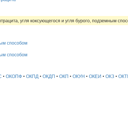
нтрацита, угля коксующегося и угля бурого, подземным спо
ным способом
ным способом
С
•
ОКОПФ
•
ОКПД
•
ОКДП
•
ОКП
•
ОКУН
•
ОКЕИ
•
ОКЗ
•
ОКТ