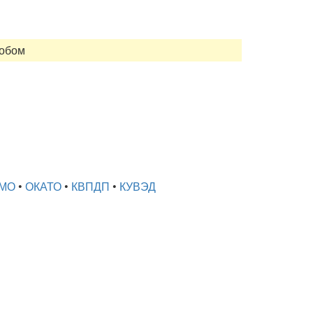
собом
МО
•
ОКАТО
•
КВПДП
•
КУВЭД