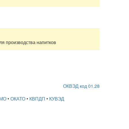
 для производства напитков
ОКВЭД код 01.28
МО
•
ОКАТО
•
КВПДП
•
КУВЭД