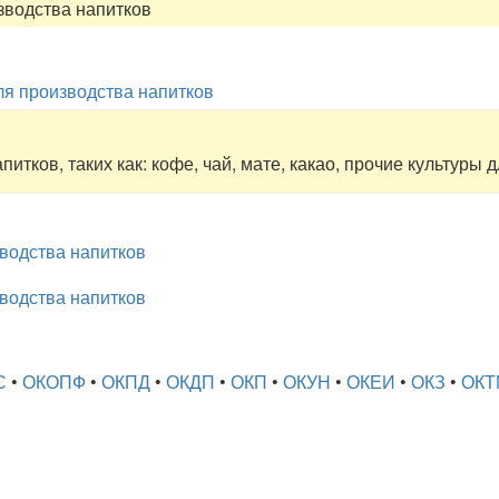
зводства напитков
ля производства напитков
итков, таких как: кофе, чай, мате, какао, прочие культуры
водства напитков
водства напитков
С
•
ОКОПФ
•
ОКПД
•
ОКДП
•
ОКП
•
ОКУН
•
ОКЕИ
•
ОКЗ
•
ОКТ