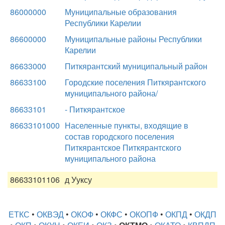
86000000
Муниципальные образования
Республики Карелии
86600000
Муниципальные районы Республики
Карелии
86633000
Питкярантский муниципальный район
86633100
Городские поселения Питкярантского
муниципального района/
86633101
- Питкярантское
86633101000
Населенные пункты, входящие в
состав городского поселения
Питкярантское Питкярантского
муниципального района
86633101106
д Ууксу
ЕТКС
•
ОКВЭД
•
ОКОФ
•
ОКФС
•
ОКОПФ
•
ОКПД
•
ОКДП