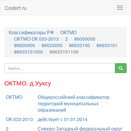
Coderf.ru
Togg
navig
Классификаторы РФ
ОКТМО
ОКТМО ОК 033-2013
2
86000000
86600000
86633000
86633100
86633101
86633101000
86633101106
ОКТМО. д Ууксу
ОКТМО
Общероссийский классификатор
территорий муниципальных
образований
ОК 033-2013
действует с 01.01.2014
2
Северо-Западный федеральный округ