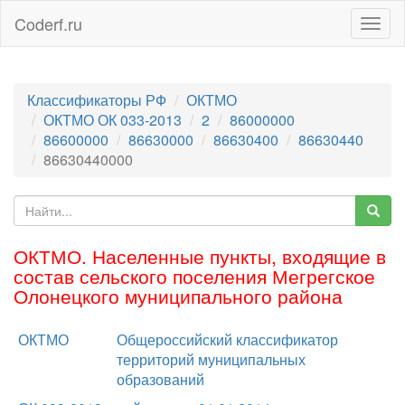
Coderf.ru
Togg
navig
Классификаторы РФ
ОКТМО
ОКТМО ОК 033-2013
2
86000000
86600000
86630000
86630400
86630440
86630440000
ОКТМО. Населенные пункты, входящие в
состав сельского поселения Мегрегское
Олонецкого муниципального района
ОКТМО
Общероссийский классификатор
территорий муниципальных
образований