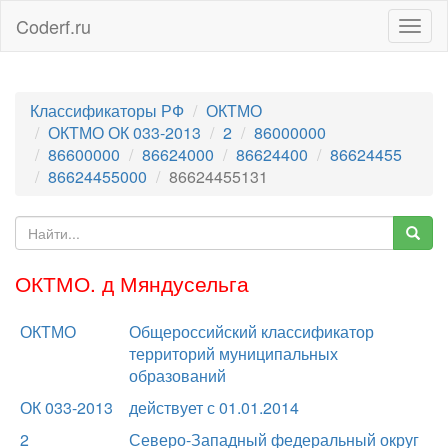
Coderf.ru
Togg
navig
Классификаторы РФ
ОКТМО
ОКТМО ОК 033-2013
2
86000000
86600000
86624000
86624400
86624455
86624455000
86624455131
ОКТМО. д Мяндусельга
ОКТМО
Общероссийский классификатор
территорий муниципальных
образований
ОК 033-2013
действует с 01.01.2014
2
Северо-Западный федеральный округ