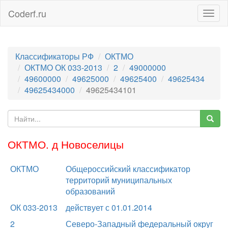
Coderf.ru
Togg
navig
Классификаторы РФ
ОКТМО
ОКТМО ОК 033-2013
2
49000000
49600000
49625000
49625400
49625434
49625434000
49625434101
ОКТМО. д Новоселицы
ОКТМО
Общероссийский классификатор
территорий муниципальных
образований
ОК 033-2013
действует с 01.01.2014
2
Северо-Западный федеральный округ