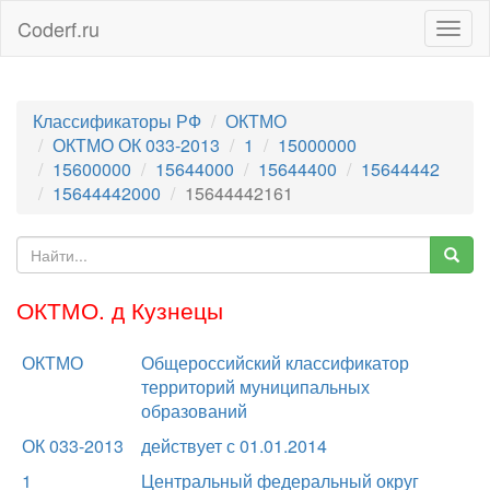
Coderf.ru
Togg
navig
Классификаторы РФ
ОКТМО
ОКТМО ОК 033-2013
1
15000000
15600000
15644000
15644400
15644442
15644442000
15644442161
ОКТМО. д Кузнецы
ОКТМО
Общероссийский классификатор
территорий муниципальных
образований
ОК 033-2013
действует с 01.01.2014
1
Центральный федеральный округ