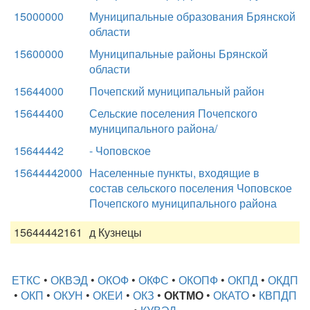
15000000
Муниципальные образования Брянской
области
15600000
Муниципальные районы Брянской
области
15644000
Почепский муниципальный район
15644400
Сельские поселения Почепского
муниципального района/
15644442
- Чоповское
15644442000
Населенные пункты, входящие в
состав сельского поселения Чоповское
Почепского муниципального района
15644442161
д Кузнецы
ЕТКС
•
ОКВЭД
•
ОКОФ
•
ОКФС
•
ОКОПФ
•
ОКПД
•
ОКДП
•
ОКП
•
ОКУН
•
ОКЕИ
•
ОКЗ
•
ОКТМО
•
ОКАТО
•
КВПДП