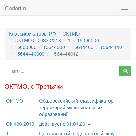
Coderf.ru
Togg
navig
Классификаторы РФ
ОКТМО
ОКТМО ОК 033-2013
1
15000000
15600000
15644000
15644400
15644440
15644440000
15644440121
ОКТМО. с Третьяки
ОКТМО
Общероссийский классификатор
территорий муниципальных
образований
ОК 033-2013
действует с 01.01.2014
1
Центральный федеральный округ