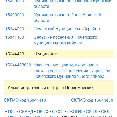
15000000
Муниципальные образования Брянской
области
15600000
Муниципальные районы Брянской
области
15644000
Почепский муниципальный район
15644400
Сельские поселения Почепского
муниципального района/
15644428
- Гущинское
15644428000
Населенные пункты, входящие в
состав сельского поселения Гущинское
Почепского муниципального района
Административный центр - п Первомайский
ОКТМО код 15644416
ОКТМО код 15644436
ЕТКС
•
ОКВЭД
•
ОКОФ
•
ОКФС
•
ОКОПФ
•
ОКПД
•
ОКДП