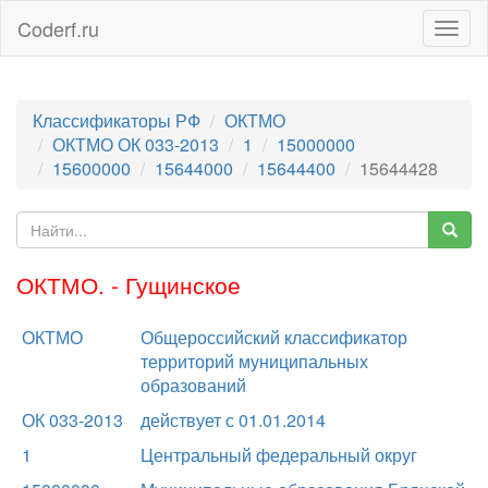
Coderf.ru
Togg
navig
Классификаторы РФ
ОКТМО
ОКТМО ОК 033-2013
1
15000000
15600000
15644000
15644400
15644428
ОКТМО. - Гущинское
ОКТМО
Общероссийский классификатор
территорий муниципальных
образований
ОК 033-2013
действует с 01.01.2014
1
Центральный федеральный округ