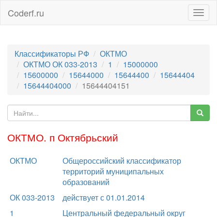
Coderf.ru
Togg
navig
Классификаторы РФ
ОКТМО
ОКТМО ОК 033-2013
1
15000000
15600000
15644000
15644400
15644404
15644404000
15644404151
ОКТМО. п Октябрьский
ОКТМО
Общероссийский классификатор
территорий муниципальных
образований
ОК 033-2013
действует с 01.01.2014
1
Центральный федеральный округ