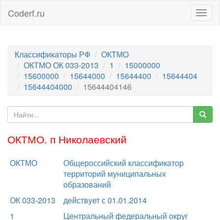
Coderf.ru
Togg
navig
Классификаторы РФ
ОКТМО
ОКТМО ОК 033-2013
1
15000000
15600000
15644000
15644400
15644404
15644404000
15644404146
ОКТМО. п Николаевский
ОКТМО
Общероссийский классификатор
территорий муниципальных
образований
ОК 033-2013
действует с 01.01.2014
1
Центральный федеральный округ