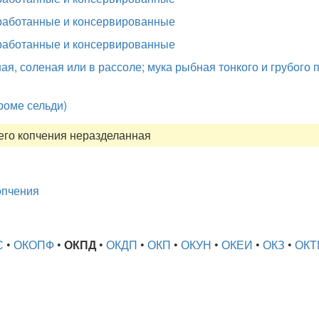
работанные и консервированные
работанные и консервированные
ая, соленая или в рассоле; мука рыбная тонкого и грубого 
роме сельди)
его копчения неразделанная
опчения
С
•
ОКОПФ
•
ОКПД
•
ОКДП
•
ОКП
•
ОКУН
•
ОКЕИ
•
ОКЗ
•
ОКТ