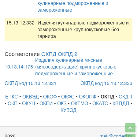
кулинарные подмороженные и
замороженные
15.13.12.332
Изделия кулинарные подмороженные и
замороженные крупнокусковые без
гарнира
Соответствие
ОКПД ОКПД 2
Изделия кулинарные мясные
10.13.14.175
(мясосодержащие) крупнокусковые
подмороженные и замороженные
ОКПД код 15.13.12.331
ОКПД код 15.13.12.333
ЕТКС
•
ОКВЭД
•
ОКОФ
•
ОКФС
•
ОКОПФ
•
ОКПД
•
ОКДП
•
ОКП
•
ОКУН
•
ОКЕИ
•
ОКЗ
•
ОКТМО
•
ОКАТО
•
КВПДП
•
КУВЭД
2026
mail@coderf.ru