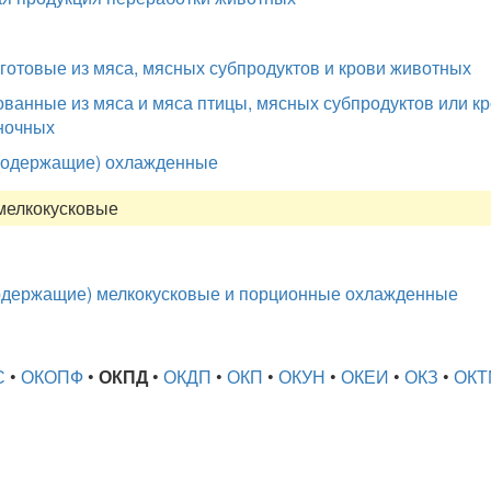
готовые из мяса, мясных субпродуктов и крови животных
ванные из мяса и мяса птицы, мясных субпродуктов или кро
ночных
содержащие) охлажденные
мелкокусковые
держащие) мелкокусковые и порционные охлажденные
С
•
ОКОПФ
•
ОКПД
•
ОКДП
•
ОКП
•
ОКУН
•
ОКЕИ
•
ОКЗ
•
ОКТ