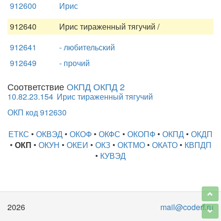
912600
Ирис
912640
Ирис тираженный тягучий /
912641
- любительский
912649
- прочий
Соответствие
ОКПД ОКПД 2
10.82.23.154
Ирис тираженный тягучий
ОКП код 912630
ЕТКС
•
ОКВЭД
•
ОКОФ
•
ОКФС
•
ОКОПФ
•
ОКПД
•
ОКДП
•
ОКП
•
ОКУН
•
ОКЕИ
•
ОКЗ
•
ОКТМО
•
ОКАТО
•
КВПДП
•
КУВЭД
2026
mail@coderf.ru