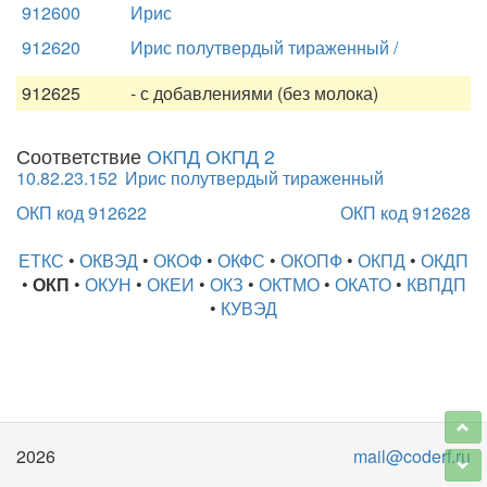
912600
Ирис
912620
Ирис полутвердый тираженный /
912625
- с добавлениями (без молока)
Соответствие
ОКПД ОКПД 2
10.82.23.152
Ирис полутвердый тираженный
ОКП код 912622
ОКП код 912628
ЕТКС
•
ОКВЭД
•
ОКОФ
•
ОКФС
•
ОКОПФ
•
ОКПД
•
ОКДП
•
ОКП
•
ОКУН
•
ОКЕИ
•
ОКЗ
•
ОКТМО
•
ОКАТО
•
КВПДП
•
КУВЭД
2026
mail@coderf.ru