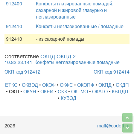
912400
Конфеты глазированные помадой,
сахарной и жировой глазурью и
неглазированные
912410
Конфеты неглазированные / помадные
912413
- из сахарной помады
Соответствие
ОКПД ОКПД 2
10.82.23.141
Конфеты неглазированные помадные
ОКП код 912412
ОКП код 912414
ЕТКС
•
ОКВЭД
•
ОКОФ
•
ОКФС
•
ОКОПФ
•
ОКПД
•
ОКДП
•
ОКП
•
ОКУН
•
ОКЕИ
•
ОКЗ
•
ОКТМО
•
ОКАТО
•
КВПДП
•
КУВЭД
2026
mail@coderf.ru