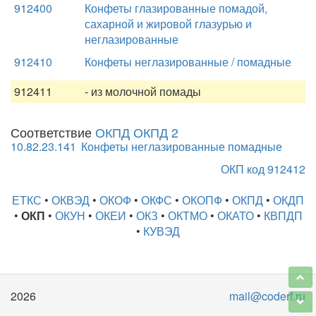
912400
Конфеты глазированные помадой,
сахарной и жировой глазурью и
неглазированные
912410
Конфеты неглазированные / помадные
912411
- из молочной помады
Соответствие
ОКПД ОКПД 2
10.82.23.141
Конфеты неглазированные помадные
ОКП код 912412
ЕТКС
•
ОКВЭД
•
ОКОФ
•
ОКФС
•
ОКОПФ
•
ОКПД
•
ОКДП
•
ОКП
•
ОКУН
•
ОКЕИ
•
ОКЗ
•
ОКТМО
•
ОКАТО
•
КВПДП
•
КУВЭД
2026
mail@coderf.ru