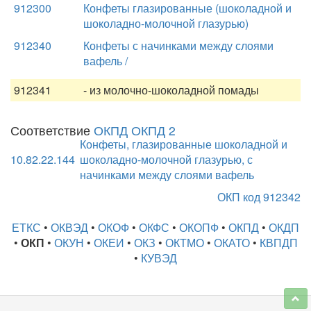
912300
Конфеты глазированные (шоколадной и
шоколадно-молочной глазурью)
912340
Конфеты с начинками между слоями
вафель /
912341
- из молочно-шоколадной помады
Соответствие
ОКПД ОКПД 2
Конфеты, глазированные шоколадной и
10.82.22.144
шоколадно-молочной глазурью, с
начинками между слоями вафель
ОКП код 912342
ЕТКС
•
ОКВЭД
•
ОКОФ
•
ОКФС
•
ОКОПФ
•
ОКПД
•
ОКДП
•
ОКП
•
ОКУН
•
ОКЕИ
•
ОКЗ
•
ОКТМО
•
ОКАТО
•
КВПДП
•
КУВЭД